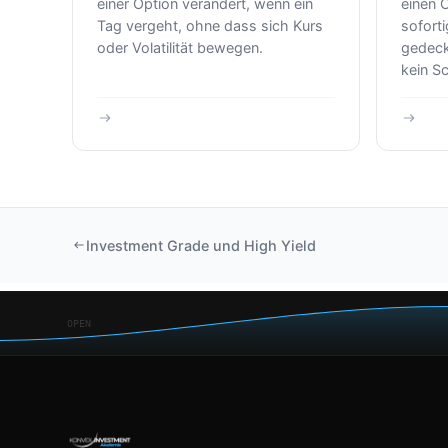
einer Option verändert, wenn ein
einen C
Tag vergeht, ohne dass sich Kurs
sofort
oder Volatilität bewegen.
gedeck
kein S
Investment Grade und High Yield
OPEN