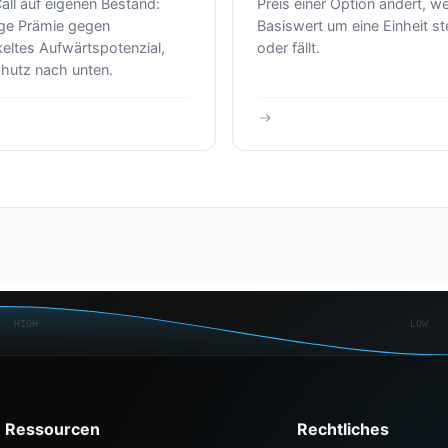
all auf eigenen Bestand:
Preis einer Option ändert, w
ige Prämie gegen
Basiswert um eine Einheit st
eltes Aufwärtspotenzial,
oder fällt.
chutz nach unten.
HIGH
LOW
Ressourcen
Rechtliches