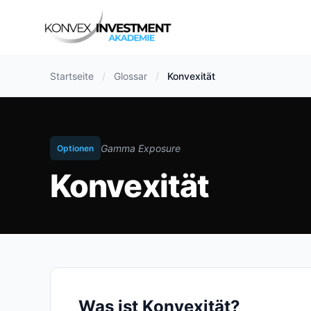
Startseite
/
Glossar
/
Konvexität
Gamma Exposure
Optionen
Konvexität
Was ist Konvexität?