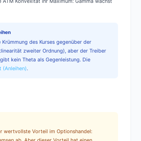
die ATM Konvexität ihr Maximum: Gamma wächst
eihen
ie Krümmung des Kurses gegenüber der
linearität zweiter Ordnung), aber der Treiber
s gibt kein Theta als Gegenleistung. Die
t (Anleihen)
.
 wertvollste Vorteil im Optionshandel:
msen ab. Aber dieser Vorteil hat einen