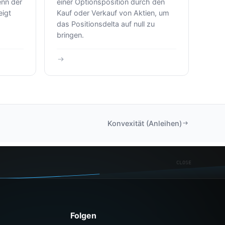
enn der
einer Optionsposition durch den
eigt
Kauf oder Verkauf von Aktien, um
das Positionsdelta auf null zu
bringen.
Konvexität (Anleihen)
CLOSE
Folgen