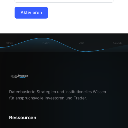
OPEN
HIGH
LOW
CLOSE
Datenbasierte Strategien und institutionelles Wissen
für anspruchsvolle Investoren und Trader.
Ressourcen